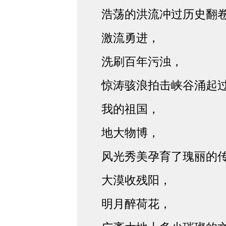
浩荡的洪流冲过历史翻
激流勇进，
洗刷百年污浊，
惊涛骇浪拍击峡谷涌起
我的祖国，
地大物博，
风光秀美孕育了瑰丽的
大漠收残阳，
明月醉荷花，