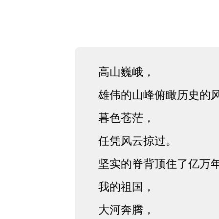
高山巍峨，
雄伟的山峰俯瞰历史的
暮色苍茫，
任凭风云掠过。
坚实的脊背顶住了亿万
我的祖国，
大河奔腾，